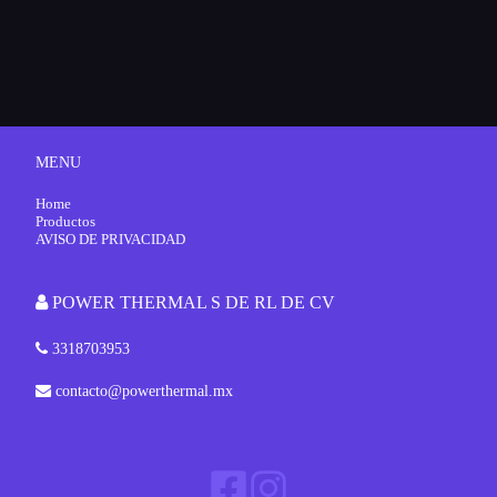
MENU
Home
Productos
AVISO DE PRIVACIDAD
POWER THERMAL S DE RL DE CV
3318703953
contacto@powerthermal.mx